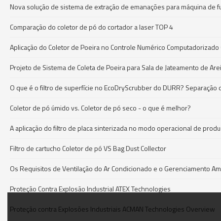
Nova solução de sistema de extração de emanações para máquina de 
Comparação do coletor de pó do cortador a laser TOP 4
Aplicação do Coletor de Poeira no Controle Numérico Computadorizado
Projeto de Sistema de Coleta de Poeira para Sala de Jateamento de Are
O que é o filtro de superfície no EcoDryScrubber do DURR? Separação d
Coletor de pó úmido vs. Coletor de pó seco - o que é melhor?
A aplicação do filtro de placa sinterizada no modo operacional de pro
Filtro de cartucho Coletor de pó VS Bag Dust Collector
Os Requisitos de Ventilação do Ar Condicionado e o Gerenciamento Am
Proteção Contra Explosão Industrial ATEX Technologies
Proteção contra Explosões Industriais ACMAN Technologies Overview