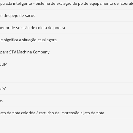
ipulada inteligente - Sistema de extração de pó de equipamento de laborat
ó e despejo de sacos
dor de solução de coleta de poeira
significa a situação atual agora
or, para STV Machine Company
ROUP
ocê?
os
to de tinta colorida / cartucho de impressão a jato de tinta