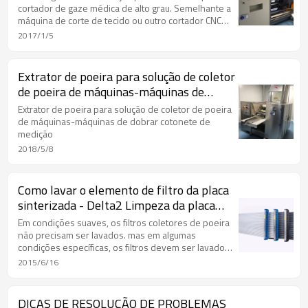
cortador de gaze médica de alto grau. Semelhante a
máquina de corte de tecido ou outro cortador CNC
pode aprender por isso.
2017/1/5
Extrator de poeira para solução de coletor
de poeira de máquinas-máquinas de
dobrar cotonete de medição
Extrator de poeira para solução de coletor de poeira
de máquinas-máquinas de dobrar cotonete de
medição
2018/5/8
Como lavar o elemento de filtro da placa
sinterizada - Delta2 Limpeza da placa
sinterizada
Em condições suaves, os filtros coletores de poeira
não precisam ser lavados. mas em algumas
condições específicas, os filtros devem ser lavados.
Filtros de placa sinterizada como filtro de material PE
2015/6/16
...
DICAS DE RESOLUÇÃO DE PROBLEMAS