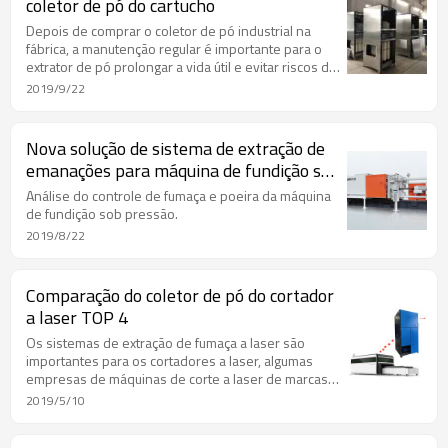
coletor de pó do cartucho
Depois de comprar o coletor de pó industrial na
fábrica, a manutenção regular é importante para o
extrator de pó prolongar a vida útil e evitar riscos de
operação.
2019/9/22
Nova solução de sistema de extração de
emanações para máquina de fundição sob
pressão-300t
Análise do controle de fumaça e poeira da máquina
de fundição sob pressão.
2019/8/22
Comparação do coletor de pó do cortador
a laser TOP 4
Os sistemas de extração de fumaça a laser são
importantes para os cortadores a laser, algumas
empresas de máquinas de corte a laser de marcas
famosas têm sua unidade de filtro extrator de
2019/5/10
fumaça.