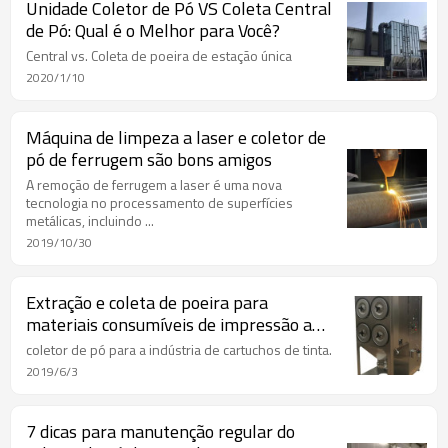
Unidade Coletor de Pó VS Coleta Central
de Pó: Qual é o Melhor para Você?
Central vs. Coleta de poeira de estação única
2020/1/10
Máquina de limpeza a laser e coletor de
pó de ferrugem são bons amigos
A remoção de ferrugem a laser é uma nova
tecnologia no processamento de superfícies
metálicas, incluindo ...
2019/10/30
Extração e coleta de poeira para
materiais consumíveis de impressão a
jato de tinta colorida / cartucho de
coletor de pó para a indústria de cartuchos de tinta.
impressão a jato de tinta
2019/6/3
7 dicas para manutenção regular do