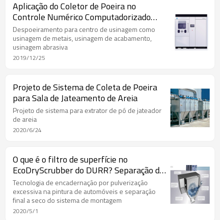
Aplicação do Coletor de Poeira no
Controle Numérico Computadorizado
CNC e Máquinas
Despoeiramento para centro de usinagem como
usinagem de metais, usinagem de acabamento,
usinagem abrasiva
2019/12/25
Projeto de Sistema de Coleta de Poeira
para Sala de Jateamento de Areia
Projeto de sistema para extrator de pó de jateador
de areia
2020/6/24
O que é o filtro de superfície no
EcoDryScrubber do DURR? Separação de
poeira seca do sistema de pintura
Tecnologia de encadernação por pulverização
excessiva na pintura de automóveis e separação
final a seco do sistema de montagem
2020/5/1