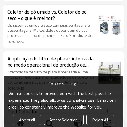
Coletor de pó úmido vs. Coletor de pó
seco - o que é melhor?
Os sistemas úmido e seco têm suas vantagens e
desvantagens. Muitos deles dependem do seu
processo, do tipo de poeira que você produz e de
suas necessidades individuais.
2020/6/20
A aplicação do filtro de placa sinterizada
no modo operacional de produção de
laminadoras a quente
A tecnologia de filtro de placa sinterizada é uma
inovação revolucionária na tecnologia de coletor de
pó. Como uma nova geração de coletor de pó
Cookie settings
altamente eficiente, é melhor que o coletor
2020/6/18
tradicional por causa de muitas vantagens especiais.
We use cookies to provide you with the best possible
experience. They also allow us to analyze user behavior in
Filtro de cartucho Coletor de pó VS Bag
order to constantly improve the website for you.
Dust Collector
Como o coletor de pó de pulso normalmente possui
Accept all
Accept Selection
Reject All
extrator de pó para bolsas e cartuchos, eles têm