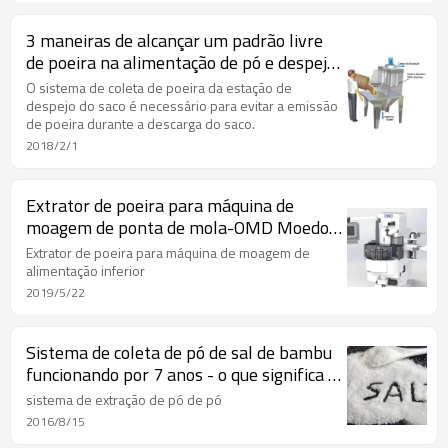
3 maneiras de alcançar um padrão livre
de poeira na alimentação de pó e despejo
de sacos
O sistema de coleta de poeira da estação de
despejo do saco é necessário para evitar a emissão
de poeira durante a descarga do saco.
2018/2/1
Extrator de poeira para máquina de
moagem de ponta de mola-OMD Moedor
de solução de coleta de poeira
Extrator de poeira para máquina de moagem de
alimentação inferior
2019/5/22
Sistema de coleta de pó de sal de bambu
funcionando por 7 anos - o que significa a
situação atual agora
sistema de extração de pó de pó
2016/8/15