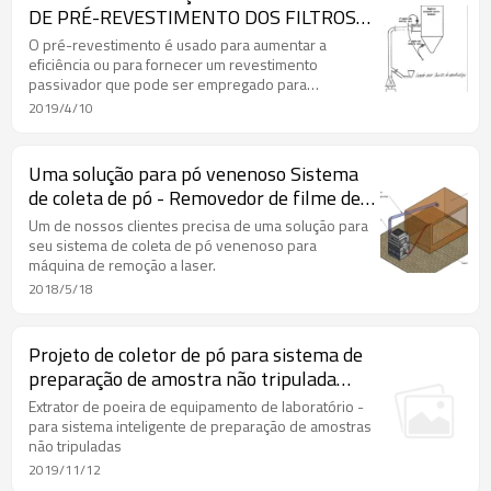
DE PRÉ-REVESTIMENTO DOS FILTROS
DO COLETOR DE PÓ
O pré-revestimento é usado para aumentar a
eficiência ou para fornecer um revestimento
passivador que pode ser empregado para
neutralizar contaminantes como gorduras ou óleos.
2019/4/10
Uma solução para pó venenoso Sistema
de coleta de pó - Removedor de filme de
vidro a laser Coletor de pó
Um de nossos clientes precisa de uma solução para
seu sistema de coleta de pó venenoso para
máquina de remoção a laser.
2018/5/18
Projeto de coletor de pó para sistema de
preparação de amostra não tripulada
inteligente - Sistema de extração de pó
Extrator de poeira de equipamento de laboratório -
de equipamento de laboratório
para sistema inteligente de preparação de amostras
não tripuladas
2019/11/12