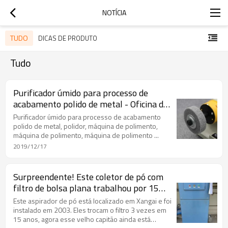
NOTÍCIA
TUDO
DICAS DE PRODUTO
Tudo
Purificador úmido para processo de
acabamento polido de metal - Oficina de
polimento do cliente no Vietnã
Purificador úmido para processo de acabamento
polido de metal, polidor, máquina de polimento,
máquina de polimento, máquina de polimento ...
2019/12/17
Surpreendente! Este coletor de pó com
filtro de bolsa plana trabalhou por 15
anos em uma fábrica de material isolante
Este aspirador de pó está localizado em Xangai e foi
instalado em 2003. Eles trocam o filtro 3 vezes em
15 anos, agora esse velho capitão ainda está