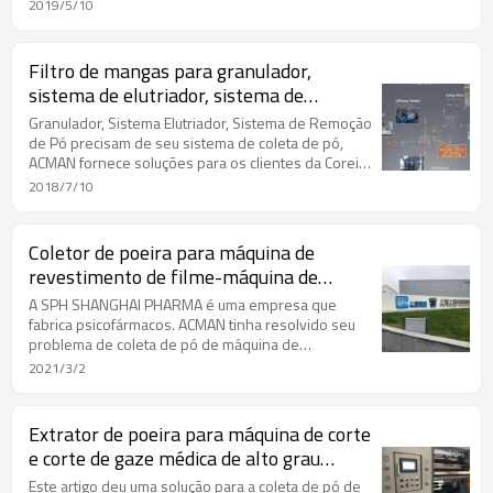
trabalhando ...
2019/5/10
Filtro de mangas para granulador,
sistema de elutriador, sistema de
remoção de poeira
Granulador, Sistema Elutriador, Sistema de Remoção
de Pó precisam de seu sistema de coleta de pó,
ACMAN fornece soluções para os clientes da Coreia
abaixo:
2018/7/10
Coletor de poeira para máquina de
revestimento de filme-máquina de
extração de poeira para fábrica
A SPH SHANGHAI PHARMA é uma empresa que
farmacêutica
fabrica psicofármacos. ACMAN tinha resolvido seu
problema de coleta de pó de máquina de
revestimento de filme de alta eficiência.
2021/3/2
Extrator de poeira para máquina de corte
e corte de gaze médica de alto grau
Coletor de poeira
Este artigo deu uma solução para a coleta de pó de