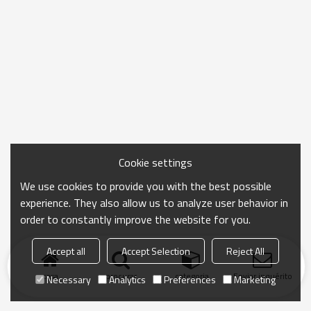
Cookie settings
We use cookies to provide you with the best possible
experience. They also allow us to analyze user behavior in
order to constantly improve the website for you.
Accept all
Accept Selection
Reject All
casa
procurar
categoria
Enviar inquérito
Necessary
Analytics
Preferences
Marketing